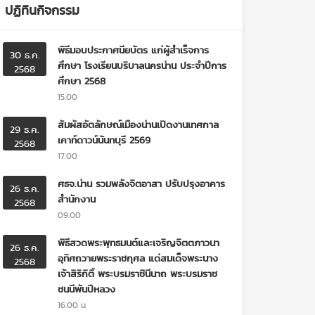
ปฏิทินกิจกรรม
พิธีมอบประกาศนียบัตร แก่ผู้สำเร็จการ
30 ธ.ค.
ศึกษา โรงเรียนบริบาลนครน่าน ประจำปีการ
2568
ศึกษา 2568
15.00
สัมผัสอัตลักษณ์เมืองน่านเปิดงานเทศกาล
29 ธ.ค.
เคาท์ดาวน์นันทบุรี 2569
2568
17.00
ศธจ.น่าน รวมพลังจิตอาสา ปรับปรุงอาคาร
26 ธ.ค.
สำนักงาน
2568
09.00
พิธีสวดพระพุทธมนต์และเจริญจิตตภาวนา
26 ธ.ค.
อุทิศถวายพระราชกุศล แด่สมเด็จพระนาง
2568
เจ้าสิริกิติ์ พระบรมราชินีนาถ พระบรมราช
ชนนีพันปีหลวง
16.00 น