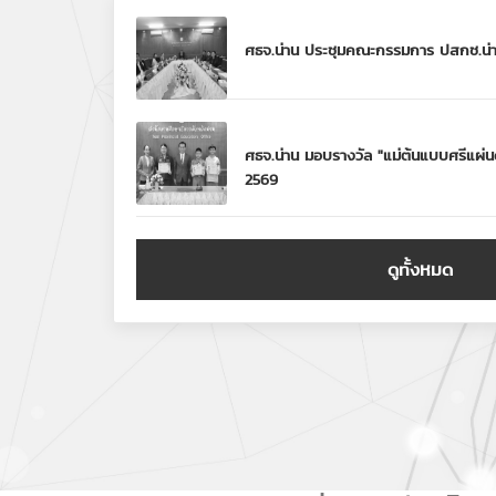
ศธจ.น่าน ประชุมคณะกรรมการ ปสกช.น่าน 
ศธจ.น่าน มอบรางวัล "แม่ต้นแบบศรีแผ่น
2569
ดูทั้งหมด