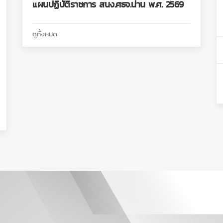
แผนปฏิบัติราชการ สนง.ศธจ.น่าน พ.ศ. 2569
ดูทั้งหมด