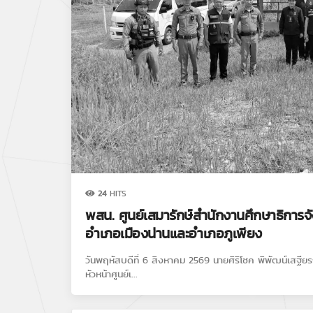
24
HITS
พสน. ศูนย์เสมารักษ์สำนักงานศึกษาธิการจัง
อำเภอเมืองน่านและอำเภอภูเพียง
วันพฤหัสบดีที่ 6 สิงหาคม 2569 นายศิริโชค พิพัฒน์เสฐียร
หัวหน้าศูนย์เ...